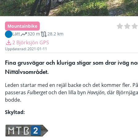
Mountainbike
Lätt
320 m
28.2 km
2 Björksjön GPS
Uppdaterad:
2021-01-11
Fina grusvägar och kluriga stigar som drar iväg nor
Nittälvsområdet.
Leden startar med en rejäl backe och det kommer fler. På
passeras 
Fulberget
 och den lilla byn 
Havsjön
, där Björnjäg
bodde.
Skyltad: