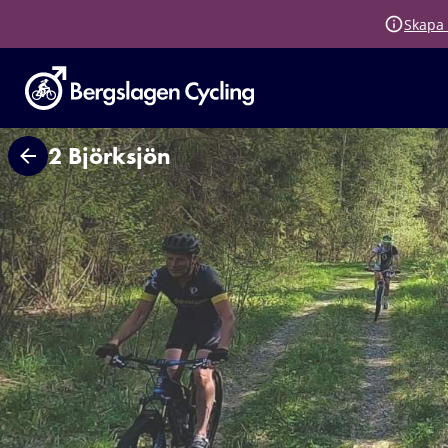
Skapa 
2 Björksjön