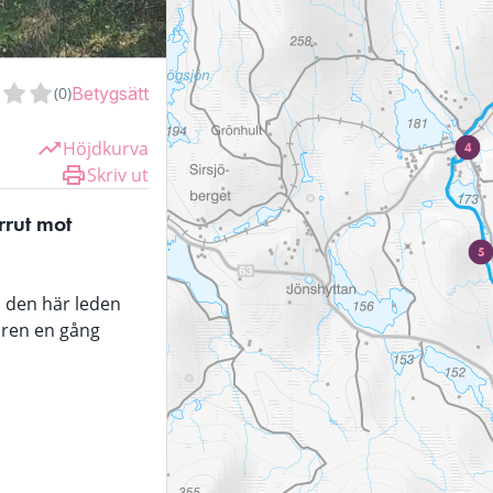
(
0
)
Betygsätt
Höjdkurva
4
Skriv ut
rut mot 
5
 den här leden 
aren en gång 