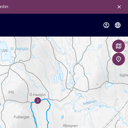
leder.
3