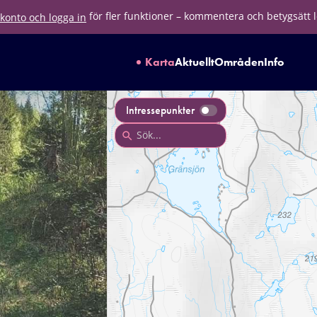
för fler funktioner – kommentera och betygsätt 
konto och logga in
Karta
Aktuellt
Områden
Info
Intressepunkter