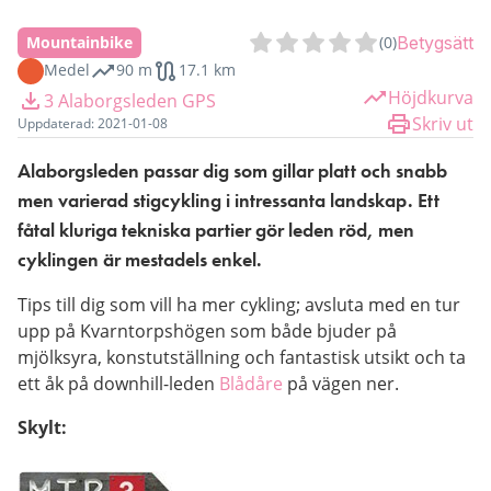
Mountainbike
(
0
)
Betygsätt
Medel
90 m
17.1 km
Höjdkurva
3 Alaborgsleden GPS
Skriv ut
Uppdaterad:
2021-01-08
Alaborgsleden passar dig som gillar platt och snabb 
men varierad stigcykling i intressanta landskap. Ett 
fåtal kluriga tekniska partier gör leden röd, men 
cyklingen är mestadels enkel.
Tips till dig som vill ha mer cykling; avsluta med en tur 
upp på Kvarntorpshögen som både bjuder på 
mjölksyra, konstutställning och fantastisk utsikt och ta 
ett åk på downhill-leden 
Blådåre
 på vägen ner.
Skylt: