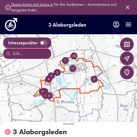
för fler funktioner – kommentera och
Skapa konto och logga in
betygsätt leder.
3 Alaborgsleden
Intressepunkter
10
1
11
2
3
4
9
6
7
5
8
3 Alaborgsleden