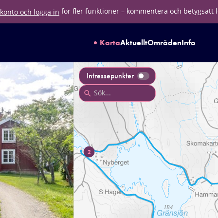
för fler funktioner – kommentera och betygsätt 
konto och logga in
Karta
Aktuellt
Områden
Info
Intressepunkter
2