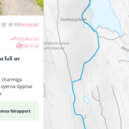
(
0
)
Betygsätt
Höjdkurva
Skriv ut
full av 
n charmiga 
 vyerna öppnar 
a.
ämna felrapport