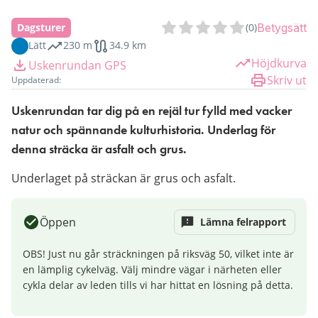
Dagsturer
(
0
)
Betygsätt
Lätt
230 m
34.9 km
Höjdkurva
Uskenrundan GPS
Skriv ut
Uppdaterad:
Uskenrundan tar dig på en rejäl tur fylld med vacker 
natur och spännande kulturhistoria. Underlag för 
denna sträcka är asfalt och grus.
Underlaget på sträckan är grus och asfalt.
Öppen
Lämna felrapport
OBS! Just nu går sträckningen på riksväg 50, vilket inte är 
en lämplig cykelväg. Välj mindre vägar i närheten eller 
cykla delar av leden tills vi har hittat en lösning på detta.