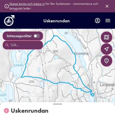
för fler funktioner – kommentera och
Skapa konto och logga in
betygsätt leder.
Uskenrundan
Intressepunkter
Uskenrundan