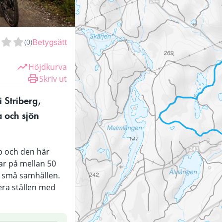
(
0
)
Betygsätt
Höjdkurva
Skriv ut
 Striberg, 
och sjön 
p och den här 
ar på mellan 50 
 små samhällen. 
era ställen med 