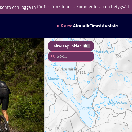
för fler funktioner – kommentera och betygsätt 
konto och logga in
Karta
Aktuellt
Områden
Info
Intressepunkter