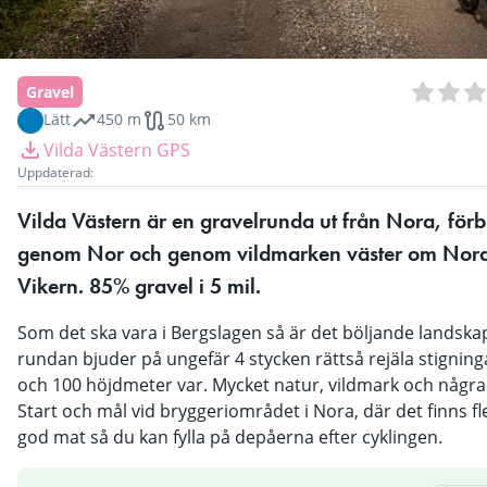
Gravel
Lätt
450 m
50 km
Vilda Västern GPS
Uppdaterad:
Vilda Västern är en gravelrunda ut från Nora, förbi
genom Nor och genom vildmarken väster om Nora 
Vikern. 85% gravel i 5 mil.
Som det ska vara i Bergslagen så är det böljande landska
rundan bjuder på ungefär 4 stycken rättså rejäla stigning
och 100 höjdmeter var. Mycket natur, vildmark och några
Start och mål vid bryggeriområdet i Nora, där det finns fl
god mat så du kan fylla på depåerna efter cyklingen.