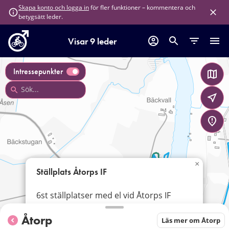
för fler funktioner – kommentera och
Skapa konto och logga in
betygsätt leder.
Visar 9 leder
Intressepunkter
×
Ställplats Åtorps IF
6st ställplatser med el vid Åtorps IF
fotboll.
Åtorp
Läs mer om Åtorp