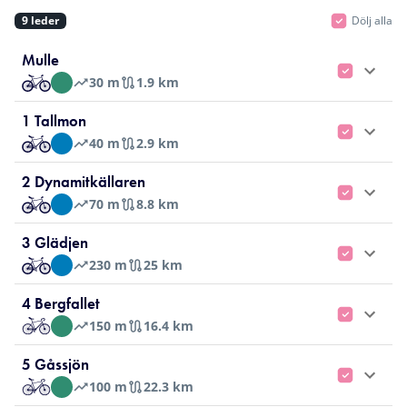
9
leder
Dölj alla
Mulle
30
m
1.9 km
1 Tallmon
40
m
2.9 km
2 Dynamitkällaren
70
m
8.8 km
3 Glädjen
230
m
25 km
4 Bergfallet
2
150
m
16.4 km
5 Gåssjön
100
m
22.3 km