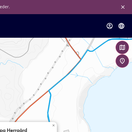
leder.
×
pa Herrgård