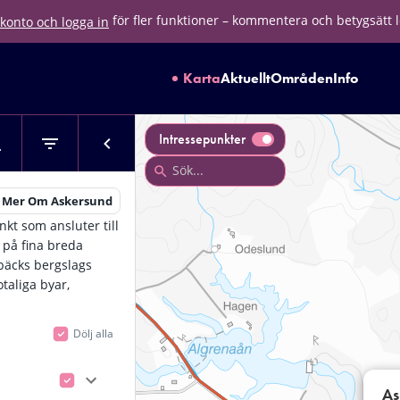
för fler funktioner – kommentera och betygsätt 
konto och logga in
Karta
Aktuellt
Områden
Info
Intressepunkter
s Mer Om Askersund
kt som ansluter till
 på fina breda
rbäcks bergslags
taliga byar,
Dölj alla
As