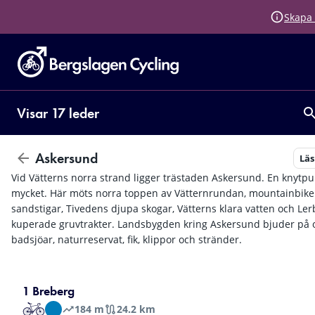
Skapa 
Visar 17 leder
Askersund
Lä
Vid Vätterns norra strand ligger trästaden Askersund. En knytpun
mycket. Här möts norra toppen av Vätternrundan, mountainbike
sandstigar, Tivedens djupa skogar, Vätterns klara vatten och Le
kuperade gruvtrakter. Landsbygden kring Askersund bjuder på o
badsjöar, naturreservat, fik, klippor och stränder.
1 Breberg
184
m
24.2 km