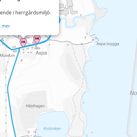
ende i herrgårdsmiljö.
s mer