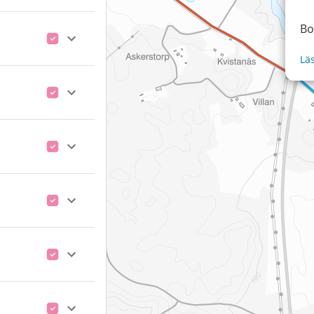
Bo
Lä