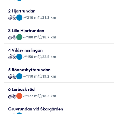
2 Hjortrundan
210
m
31.3 km
3 Lilla Hjortrundan
180
m
18.7 km
4 Vildsvinsslingan
150
m
22.5 km
5 Rönneshyttarundan
110
m
19.2 km
6 Lerbäck röd
177
m
18.3 km
Gruvrundan vid Skärgården