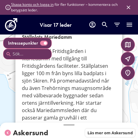
för fler funktioner – kommentera och
Skapa konto och logga in
betygsätt leder.
Visar 17 leder
×
Ställplats Mariedamm
Intressepunkter
Ställplats vid Fritidsgården i
Mariedamm med tillgång till
Fritidsgårdens faciliteter. Ställplatsen
ligger 100 m från byns lilla badplats i
sjön Skiren. På promenadavstånd når
du även Trehörnings masugnsområde
med välbevarade byggnader sedan
ortens järntillverkning. Här startar
också Mariedammsleden där du
passerar gamla gruvhål i ett
omväxlande landskap.
Askersund
Läs mer om Askersund