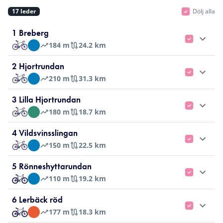
17
leder
Dölj alla
1 Breberg
184
m
24.2 km
2 Hjortrundan
210
m
31.3 km
3 Lilla Hjortrundan
180
m
18.7 km
4 Vildsvinsslingan
150
m
22.5 km
5 Rönneshyttarundan
110
m
19.2 km
6 Lerbäck röd
177
m
18.3 km