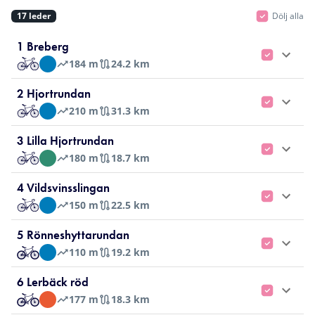
17
leder
Dölj alla
1 Breberg
184
m
24.2 km
2 Hjortrundan
210
m
31.3 km
3 Lilla Hjortrundan
180
m
18.7 km
4 Vildsvinsslingan
150
m
22.5 km
5 Rönneshyttarundan
110
m
19.2 km
6 Lerbäck röd
177
m
18.3 km