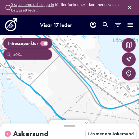
för fler funktioner – kommentera och
Skapa konto och logga in
betygsätt leder.
Visar 17 leder
Intressepunkter
×
Bad Multen
Askersund
Läs mer om Askersund