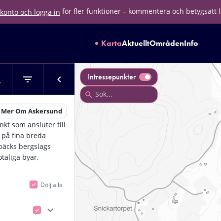
för fler funktioner – kommentera och betygsätt 
konto och logga in
Karta
Aktuellt
Områden
Info
Intressepunkter
s Mer Om Askersund
kt som ansluter till
 på fina breda
rbäcks bergslags
taliga byar,
Dölj alla