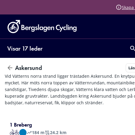
Skapa 
Visar 17 leder
Askersund
Lä
Vid Vätterns norra strand ligger trästaden Askersund. En knytpun
mycket. Här möts norra toppen av Vätternrundan, mountainbike
sandstigar, Tivedens djupa skogar, Vätterns klara vatten och Le
kuperade gruvtrakter. Landsbygden kring Askersund bjuder på o
badsjöar, naturreservat, fik, klippor och stränder.
1 Breberg
184
m
24.2 km