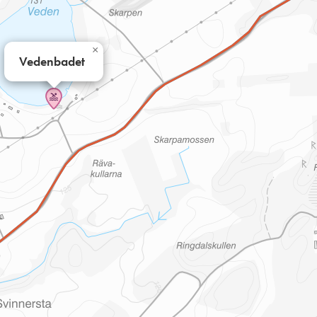
×
Vedenbadet