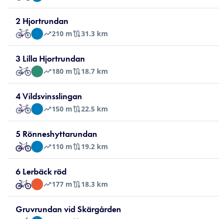
2 Hjortrundan
210
m
31.3 km
3 Lilla Hjortrundan
180
m
18.7 km
4 Vildsvinsslingan
150
m
22.5 km
5 Rönneshyttarundan
110
m
19.2 km
6 Lerbäck röd
177
m
18.3 km
Gruvrundan vid Skärgården