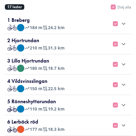
17
leder
Dölj alla
1 Breberg
184
m
24.2 km
2 Hjortrundan
210
m
31.3 km
3 Lilla Hjortrundan
180
m
18.7 km
4 Vildsvinsslingan
150
m
22.5 km
5 Rönneshyttarundan
110
m
19.2 km
6 Lerbäck röd
177
m
18.3 km