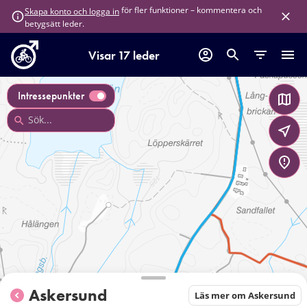
för fler funktioner – kommentera och
Skapa konto och logga in
betygsätt leder.
Visar 17 leder
Intressepunkter
Askersund
Läs mer om Askersund