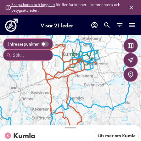
för fler funktioner – kommentera och
Skapa konto och logga in
betygsätt leder.
Visar 21 leder
Intressepunkter
Kumla
Läs mer om Kumla