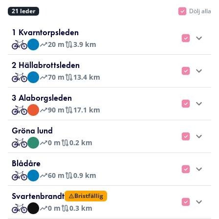
21
leder
Dölj alla
1 Kvarntorpsleden
20
m
3.9 km
2 Hällabrottsleden
70
m
13.4 km
3 Alaborgsleden
90
m
17.1 km
Gröna lund
0
m
0.2 km
Blådåre
60
m
0.9 km
Svartenbrandt
Bristfällig
0
m
0.3 km