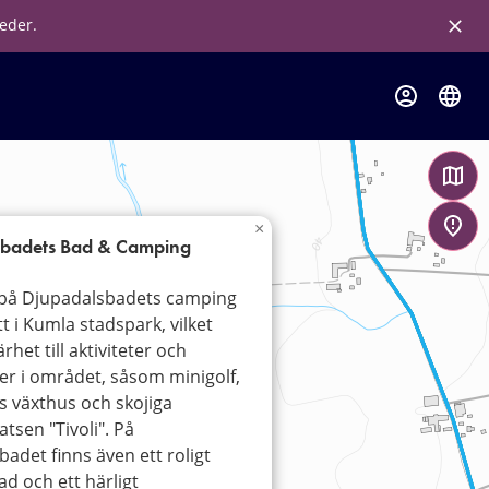
leder.
×
sbadets Bad & Camping
på Djupadalsbadets camping
t i Kumla stadspark, vilket
rhet till aktiviteter och
er i området, såsom minigolf,
s växthus och skojiga
atsen "Tivoli". På
adet finns även ett roligt
d och ett härligt