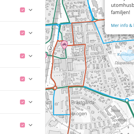
utomhusb
familjen!
Mer info &