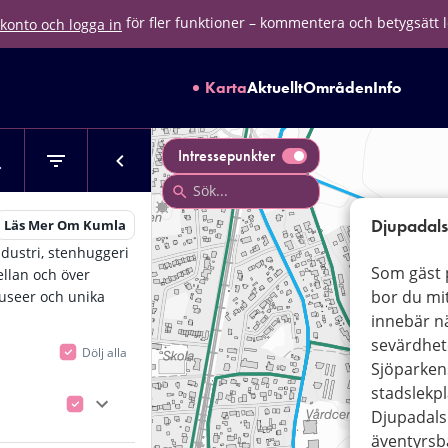
för fler funktioner – kommentera och betygsätt 
konto och logga in
Karta
Aktuellt
Områden
Info
Intressepunkter
Djupadal
Läs Mer Om Kumla
ndustri, stenhuggeri
Som gäst 
llan och över
bor du mit
museer och unika
innebär nä
sevärdhet
Dölj alla
Sjöparken
stadslekpl
Djupadalsb
äventyrsba