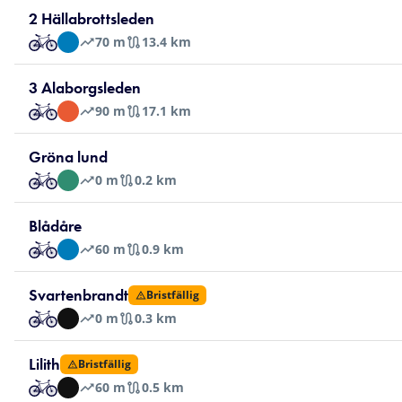
2 Hällabrottsleden
70
m
13.4 km
3 Alaborgsleden
90
m
17.1 km
Gröna lund
0
m
0.2 km
Blådåre
60
m
0.9 km
Svartenbrandt
Bristfällig
0
m
0.3 km
Lilith
Bristfällig
60
m
0.5 km