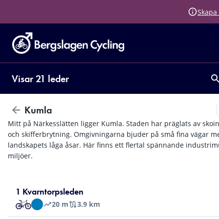
Skapa 
Visar 21 leder
Kumla
Mitt på Närkesslätten ligger Kumla. Staden har präglats av skoi
och skifferbrytning. Omgivningarna bjuder på små fina vägar me
landskapets låga åsar. Här finns ett flertal spännande industri
miljöer.
1 Kvarntorpsleden
20
m
3.9 km