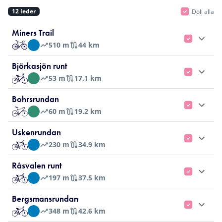
12
leder
Dölj alla
Miners Trail
510
m
44 km
Björkasjön runt
53
m
17.1 km
Bohrsrundan
60
m
19.2 km
Uskenrundan
230
m
34.9 km
Råsvalen runt
197
m
37.5 km
Bergsmansrundan
348
m
42.6 km