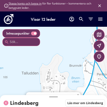
för fler funktioner – kommentera och
Skapa konto och logga in
betygsätt leder.
Visar 12 leder
Intressepunkter
×
Uskavigårdens badplats
Lindesberg
Läs mer om Lindesberg