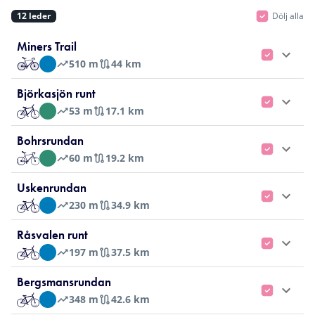
12
leder
Dölj alla
Miners Trail
510
m
44 km
Björkasjön runt
53
m
17.1 km
Bohrsrundan
60
m
19.2 km
Uskenrundan
230
m
34.9 km
Råsvalen runt
197
m
37.5 km
Bergsmansrundan
348
m
42.6 km