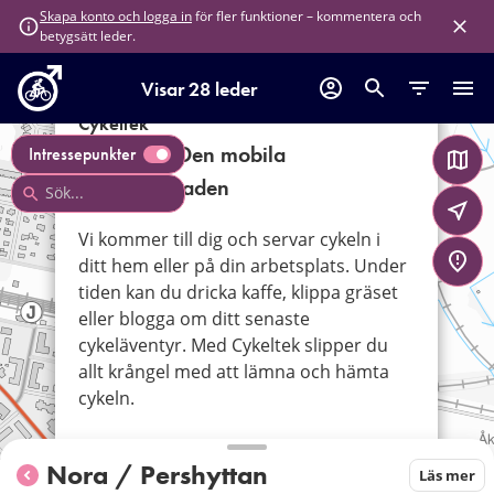
för fler funktioner – kommentera och
Skapa konto och logga in
betygsätt leder.
Visar 28 leder
×
Cykeltek
Cykeltek - Den mobila
Intressepunkter
cykelverkstaden
Vi kommer till dig och servar cykeln i
ditt hem eller på din arbetsplats. Under
tiden kan du dricka kaffe, klippa gräset
eller blogga om ditt senaste
cykeläventyr. Med Cykeltek slipper du
allt krångel med att lämna och hämta
cykeln.
www.cykeltek.se
Nora / Pershyttan
Läs mer