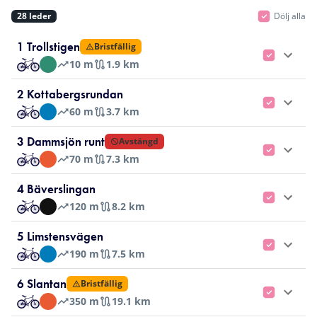
28
leder
Dölj alla
1 Trollstigen
Bristfällig
10
m
1.9 km
2 Kottabergsrundan
60
m
3.7 km
3 Dammsjön runt
Avstängd
70
m
7.3 km
4 Bäverslingan
120
m
8.2 km
5 Limstensvägen
190
m
7.5 km
6 Slantan
Bristfällig
350
m
19.1 km