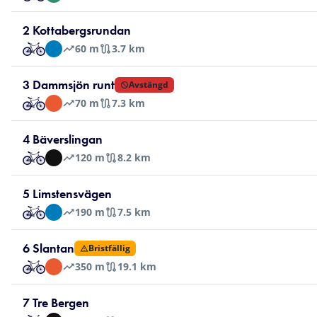
2 Kottabergsrundan
60
m
3.7 km
3 Dammsjön runt
Avstängd
70
m
7.3 km
4 Bäverslingan
120
m
8.2 km
5 Limstensvägen
190
m
7.5 km
6 Slantan
Bristfällig
350
m
19.1 km
7 Tre Bergen