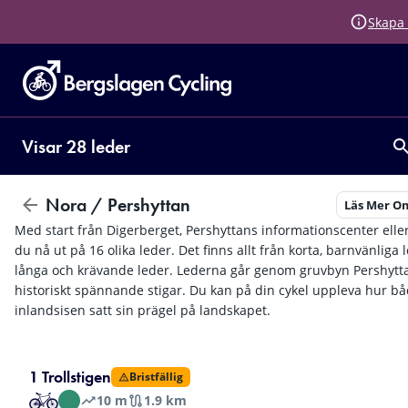
Skapa 
Visar 28 leder
Nora / Pershyttan
Läs Mer Om
Med start från Digerberget, Pershyttans informationscenter elle
du nå ut på 16 olika leder. Det finns allt från korta, barnvänliga le
långa och krävande leder. Lederna går genom gruvbyn Pershytt
historiskt spännande stigar. Du kan på din cykel uppleva hur bå
inlandsisen satt sin prägel på landskapet.
1 Trollstigen
Bristfällig
10
m
1.9 km