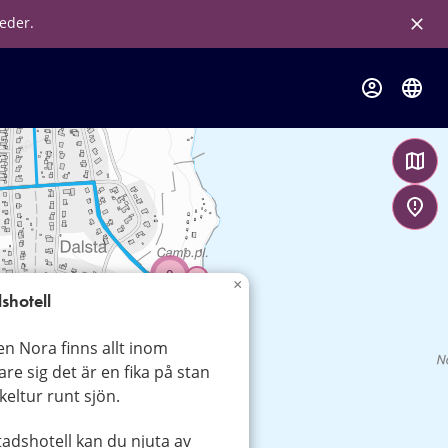
leder.
2
×
shotell
en Nora finns allt inom
are sig det är en fika på stan
ykeltur runt sjön.
adshotell kan du njuta av