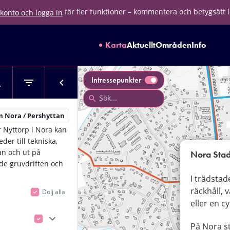
för fler funktioner – kommentera och betygsätt 
konto och logga in
Karta
Aktuellt
Områden
Info
Intressepunkter
 Nora / Pershyttan
r Nyttorp i Nora kan
der till tekniska,
an och ut på
Nora Stad
de gruvdriften och
I trädstad
räckhåll, v
Dölj alla
eller en c
På Nora st