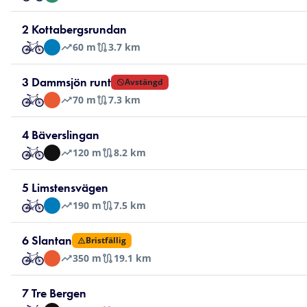
2 Kottabergsrundan
60
m
3.7 km
3 Dammsjön runt
Avstängd
70
m
7.3 km
4 Bäverslingan
120
m
8.2 km
5 Limstensvägen
190
m
7.5 km
6 Slantan
Bristfällig
350
m
19.1 km
7 Tre Bergen