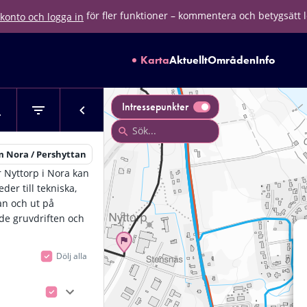
för fler funktioner – kommentera och betygsätt 
konto och logga in
Karta
Aktuellt
Områden
Info
Intressepunkter
 Nora / Pershyttan
r Nyttorp i Nora kan
der till tekniska,
an och ut på
de gruvdriften och
Dölj alla