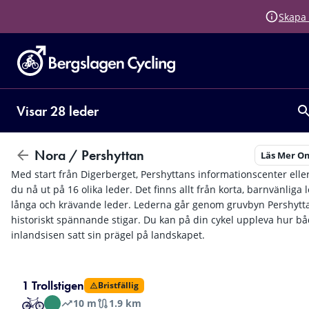
Skapa 
Visar 28 leder
Nora / Pershyttan
Läs Mer Om
Med start från Digerberget, Pershyttans informationscenter elle
du nå ut på 16 olika leder. Det finns allt från korta, barnvänliga le
långa och krävande leder. Lederna går genom gruvbyn Pershytt
historiskt spännande stigar. Du kan på din cykel uppleva hur bå
inlandsisen satt sin prägel på landskapet.
1 Trollstigen
Bristfällig
10
m
1.9 km