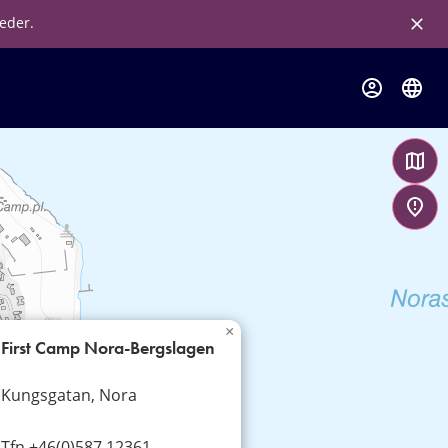
leder.
×
First Camp Nora-Bergslagen
Kungsgatan, Nora
Tfn +46(0)587 12361