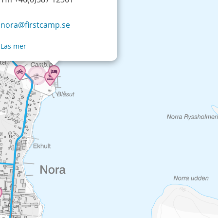
nora@firstcamp.se
Läs mer
2