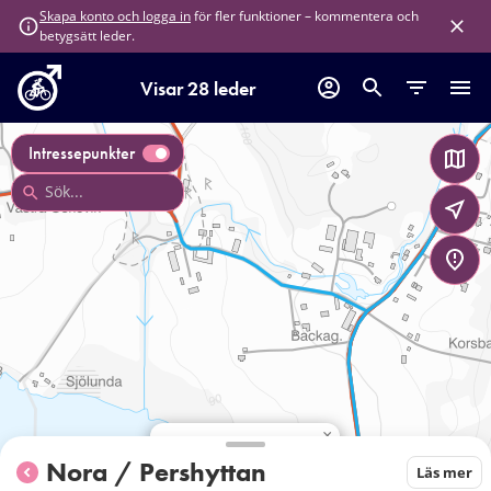
för fler funktioner – kommentera och
Skapa konto och logga in
betygsätt leder.
Visar 28 leder
Intressepunkter
×
Vretens badplats
Nora / Pershyttan
Läs mer