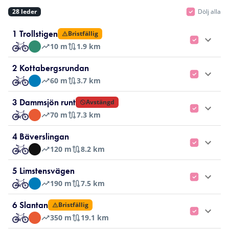
28
leder
Dölj alla
1 Trollstigen
Bristfällig
10
m
1.9 km
2 Kottabergsrundan
60
m
3.7 km
3 Dammsjön runt
Avstängd
70
m
7.3 km
4 Bäverslingan
120
m
8.2 km
5 Limstensvägen
190
m
7.5 km
6 Slantan
Bristfällig
350
m
19.1 km