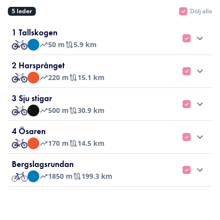
5
leder
Dölj alla
1 Tallskogen
50
m
5.9 km
2 Harsprånget
220
m
15.1 km
3 Sju stigar
500
m
30.9 km
4 Ösaren
170
m
14.5 km
Bergslagsrundan
1850
m
199.3 km