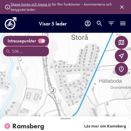
för fler funktioner – kommentera och
Skapa konto och logga in
betygsätt leder.
Visar 5 leder
Intressepunkter
Ramsberg
Läs mer om Ramsberg