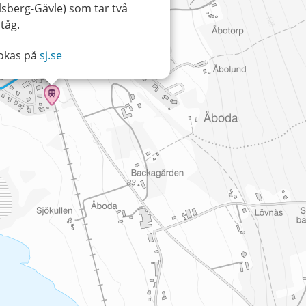
lsberg-Gävle) som tar två
 tåg.
bokas på
sj.se