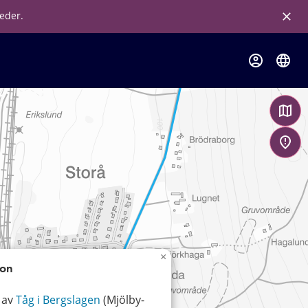
leder.
×
ion
 av
Tåg i Bergslagen
(Mjölby-