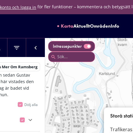
för fler funktioner – kommentera och betygsätt 
konto och logga in
Karta
Aktuellt
Områden
Info
Intressepunkter
s Mer Om Ramsberg
mn sedan Gustav
 här vistades den
ag är badet vid
mmun.
Dölj alla
Storå stat
Trafikeras