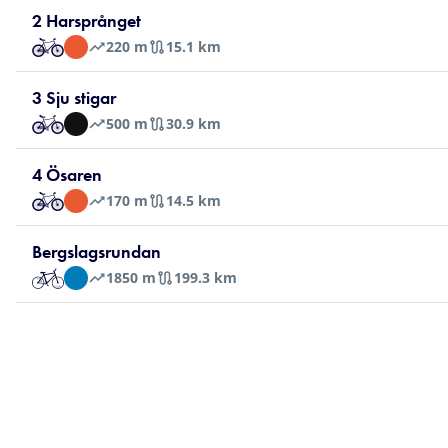
2 Harsprånget
220
m
15.1 km
3 Sju stigar
500
m
30.9 km
4 Ösaren
170
m
14.5 km
Bergslagsrundan
1850
m
199.3 km