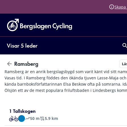
Skapa 
Visar 5 leder
Ramsberg
Lä
Ramsberg är en anrik bergslagsbygd som varit känt vid sitt na
Vasas tid. I Ramsberg föddes den ökända tjuven Lasse-Maja och
kända barnboksförfattarinnan Elsa Beskow ofta på somrarna. Id
Ölsjön ett av de mest populära friluftsbaden i Lindesbergs ko
1 Tallskogen
50
m
5.9 km