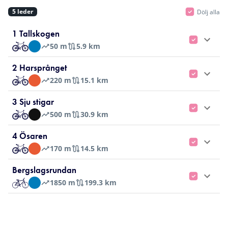
5
leder
Dölj alla
2
1 Tallskogen
50
m
5.9 km
2 Harsprånget
220
m
15.1 km
3 Sju stigar
500
m
30.9 km
4 Ösaren
170
m
14.5 km
Bergslagsrundan
1850
m
199.3 km