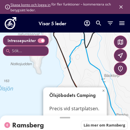
för fler funktioner – kommentera och
Skapa konto och logga in
betygsätt leder.
Visar 5 leder
Intressepunkter
×
Ölsjöbadets Camping
Precis vid startplatsen.
Läs mer
Ramsberg
Läs mer om Ramsberg