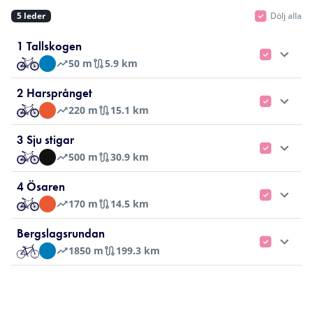
5
leder
Dölj alla
2
1 Tallskogen
50
m
5.9 km
2 Harsprånget
220
m
15.1 km
3 Sju stigar
500
m
30.9 km
4 Ösaren
170
m
14.5 km
Bergslagsrundan
1850
m
199.3 km