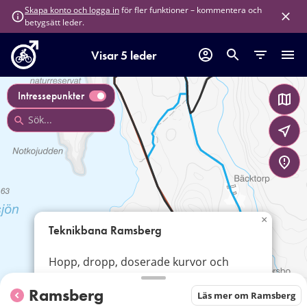
för fler funktioner – kommentera och
Skapa konto och logga in
betygsätt leder.
Visar 5 leder
Intressepunkter
×
Teknikbana Ramsberg
Hopp, dropp, doserade kurvor och
pumptracks!
Ramsberg
Läs mer om Ramsberg