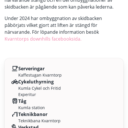
närvarande stängd och en del ombyggnationer av
skidbacken är pågående som kan påverka lederna.
Under 2024 har ombyggnation av skidbacken
påbörjats vilket gjort att liften är stängd för
närvarande. För löpande information besök
Kvarntorps downhills facebooksida.
Serveringar
Kaffestugan Kvarntorp
Cykeluthyrning
Kumla Cykel och Fritid
Experitur
Tåg
Kumla station
Teknikbanor
Teknikbana Kvarntorp
Verkstad