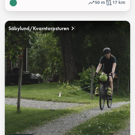
50 m
17 km
Säbylund/Kvarntorpsturen