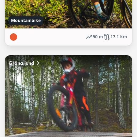
Mountainbike
90 m
17.1 km
Gröna lund