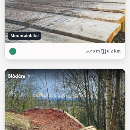
Mountainbike
0 m
0.2 km
Blådåre