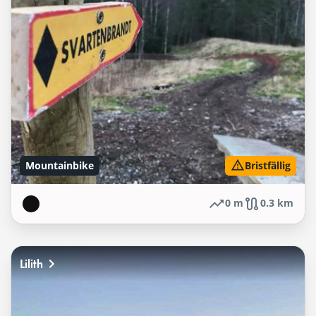
Mountainbike
Bristfällig
0 m
0.3 km
Lilith