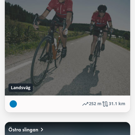
Landsväg
252 m
31.1 km
Östra slingan